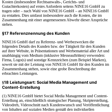
Kosten (insbesondere Rechtsanwalts-, Gerichts- und
Gutachterkosten) auf erstes Anfordern seitens NINE16 GmbH zu
tragen oder – nach Wahl von NINE16 GmbH – an NINE16 GmbH
zu erstatten. Dies umfasst insbesondere auch die Kosten, die im
Zusammenhang mit einer angemessenen Abwehr dieser Ansprüche
stehen.
§17 Referenznennung des Kunden
NINE16 GmbH darf zu Referenz- und Werbezwecken die
folgenden Details des Kunden bzw. der Tätigkeit für den Kunden
auf ihrer Website, in Präsentationen und Werbematerial aller Art und
unabhängig vom Medium (inklusive Messeauftritten) verwenden:
Firma, Logo(s) und sonstige Kennzeichen (zum Beispiel Marken),
soweit sie mit der Leistung von NINE16 GmbH für den Kunden im
Zusammenhang stehen, sowie eine grobe Beschreibung der
erbrachten Leistungen.
18 Leistungsart: Social Media Management und
§
Content-Erstellung
(1) NINE16 GmbH bietet Social Media Management und Content-
Erstellung an, einschließlich strategischer Planung, Skripterstellung,
Videodreh, Videoschnitt nach Kundenwunsch und Veröffentlichung
von Inhalten auf sozialen Medien gemäß den individuellen