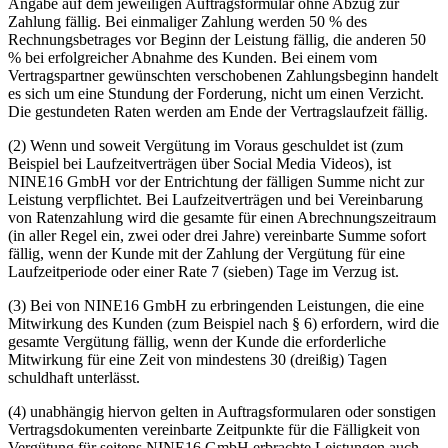
Angabe auf dem jeweiligen Auftragsformular ohne Abzug zur
Zahlung fällig. Bei einmaliger Zahlung werden 50 % des
Rechnungsbetrages vor Beginn der Leistung fällig, die anderen 50
% bei erfolgreicher Abnahme des Kunden. Bei einem vom
Vertragspartner gewünschten verschobenen Zahlungsbeginn handelt
es sich um eine Stundung der Forderung, nicht um einen Verzicht.
Die gestundeten Raten werden am Ende der Vertragslaufzeit fällig.
(2) Wenn und soweit Vergütung im Voraus geschuldet ist (zum
Beispiel bei Laufzeitverträgen über Social Media Videos), ist
NINE16 GmbH vor der Entrichtung der fälligen Summe nicht zur
Leistung verpflichtet. Bei Laufzeitverträgen und bei Vereinbarung
von Ratenzahlung wird die gesamte für einen Abrechnungszeitraum
(in aller Regel ein, zwei oder drei Jahre) vereinbarte Summe sofort
fällig, wenn
der Kunde mit der Zahlung der Vergütung für eine
Laufzeitperiode oder einer Rate 7 (sieben) Tage im Verzug ist.
(3) Bei von NINE16 GmbH zu erbringenden Leistungen, die eine
Mitwirkung des Kunden (zum Beispiel nach § 6) erfordern, wird die
gesamte Vergütung fällig, wenn der Kunde die erforderliche
Mitwirkung für eine Zeit von mindestens 30 (dreißig) Tagen
schuldhaft unterlässt.
(4) unabhängig hiervon gelten in Auftragsformularen oder sonstigen
Vertragsdokumenten vereinbarte Zeitpunkte für die Fälligkeit von
Vergütung für seitens NINE16 GmbH erbrachte Leistungen auch