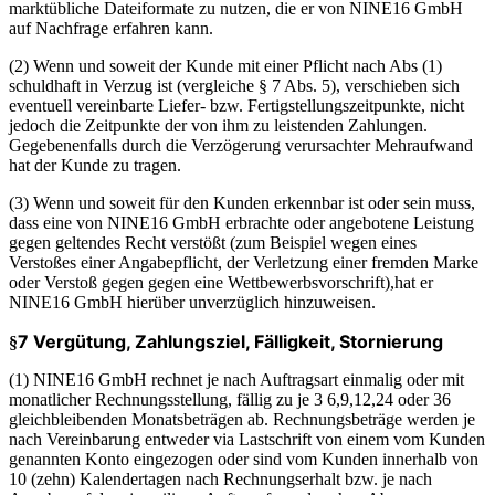
marktübliche Dateiformate zu nutzen, die er von NINE16 GmbH
auf Nachfrage erfahren kann.
(2) Wenn und soweit der Kunde mit einer Pflicht nach Abs (1)
schuldhaft in Verzug ist (vergleiche § 7 Abs. 5), verschieben sich
eventuell vereinbarte Liefer- bzw. Fertigstellungszeitpunkte, nicht
jedoch die Zeitpunkte der von ihm zu leistenden Zahlungen.
Gegebenenfalls durch die Verzögerung verursachter Mehraufwand
hat der Kunde zu tragen.
(3) Wenn und soweit für den Kunden erkennbar ist oder sein muss,
dass eine von NINE16 GmbH erbrachte oder angebotene Leistung
gegen geltendes Recht verstößt (zum Beispiel wegen eines
Verstoßes einer Angabepflicht, der Verletzung einer fremden Marke
oder Verstoß gegen gegen eine Wettbewerbsvorschrift),hat er
NINE16 GmbH hierüber unverzüglich hinzuweisen.
7 Vergütung, Zahlungsziel, Fälligkeit, Stornierung
§
(1) NINE16 GmbH rechnet je nach Auftragsart einmalig oder mit
monatlicher Rechnungsstellung, fällig zu je 3 6,9,12,24 oder 36
gleichbleibenden Monatsbeträgen ab. Rechnungsbeträge werden je
nach Vereinbarung entweder via Lastschrift von einem vom Kunden
genannten Konto eingezogen oder sind vom Kunden innerhalb von
10 (zehn) Kalendertagen nach Rechnungserhalt bzw. je nach