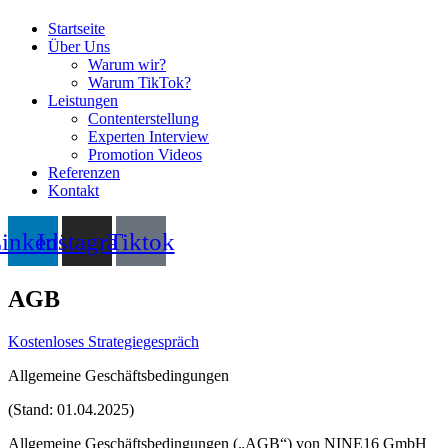
Startseite
Über Uns
Warum wir?
Warum TikTok?
Leistungen
Contenterstellung
Experten Interview
Promotion Videos
Referenzen
Kontakt
inkedin
Instagram
Tiktok
AGB
Kostenloses Strategiegespräch
Allgemeine Geschäftsbedingungen
(Stand: 01.04.2025)
Allgemeine Geschäftsbedingungen („AGB“) von NINE16 GmbH