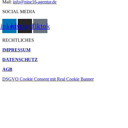
Mail:
info@nine16-agentur.de
SOCIAL MEDIA
inkedin
Instagram
Tiktok
RECHTLICHES
IMPRESSUM
DATENSCHUTZ
AGB
DSGVO Cookie Consent mit Real Cookie Banner