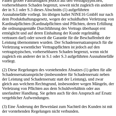
Fällen grober Fahrlässigkeit jedoch auf den vertragstypischen,
vorhersehbaren Schaden begrenzt, soweit nicht zugleich ein anderer
der in S.1 oder S.3 dieses Abschnitts (1) aufgeführten
Ausnahmefälle vorliegt. Im übrigen haftet NINE16 GmbH nur nach
dem Produkthaftungsgesetz, wegen der schuldhaften Verletzung von
Kardinalpflichten (Kardinalpflichten sind Pflichten, deren Erfüllung
die ordnungsgemäße Durchführung des Vertrags überhaupt erst
ermöglicht und auf deren Einhaltung der Kunde regelmäßig
vertrauen darf) oder soweit die Garantie für die Beschaffenheit der
Leistung übernommen wurden. Der Schadensersatzanspruch für die
Verletzung wesentlicher Vertragspflichten ist jedoch auf den
vertragstypischen, vorhersehbaren Schaden begrenzt, wenn nicht
zugleich ein anderer der in S.1 oder S.3 aufgeführten Ausnahmefälle
vorliegt.
(2) Diese Regelungen des vorstehenden Absatzes (1) gelten für alle
Schadensersatzansprüche (insbesondere für Schadensersatz neben
der Leistung und Schadensersatz statt der Leistung), und zwar
gleich aus welchem Rechtsgrund, insbesondere wegen Mängeln, der
Verletzung von Pflichten aus dem Schuldverhältnis oder aus
unerlaubter Handlung. Sie gelten auch für den Anspruch auf Ersatz
vergeblicher Aufwendungen.
(3) Eine Änderung der Beweislast zum Nachteil des Kunden ist mit
der vorstehenden Regelungen nicht verbunden.